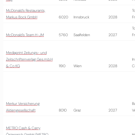
McDonald´s Restaurants,
T
Markus Bock GmbH
6020
Innsbruck
2028
Fr
T
McDonald´s Team H-JM
5760
Saalfelden
2027
Fr
Mediaprint Zeitungs- und
Zeitschriftenverlag Ges.m.b.H
I
& Co KG
1190
Wien
2028
C
Merkur Versicherung
B
Aktiengesellschaft
8010
Graz
2027
V
METRO Cash & Carry
Österreich GmbH (METRO
H