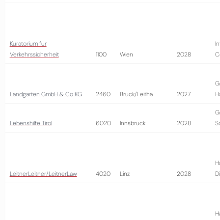
Kuratorium für
I
Verkehrssicherheit
1100
Wien
2028
C
G
Landgarten GmbH & Co KG
2460
Bruck/Leitha
2027
H
G
Lebenshilfe Tirol
6020
Innsbruck
2028
S
H
LeitnerLeitner/LeitnerLaw
4020
Linz
2028
D
H