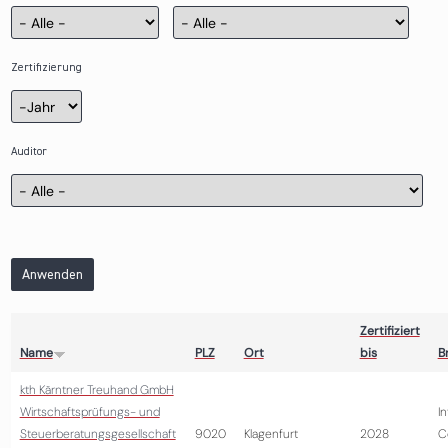
Zertifizierung
Zertifizierung
Jahr
Auditor
Anwenden
Zertifiziert
Name
PLZ
Ort
bis
B
kth Kärntner Treuhand GmbH
Wirtschaftsprüfungs- und
I
Steuerberatungsgesellschaft
9020
Klagenfurt
2028
C