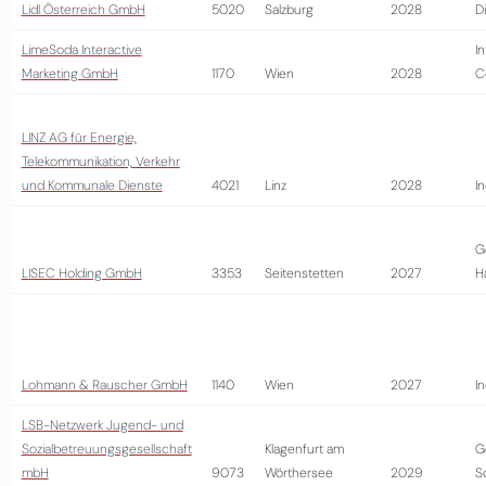
Lidl Österreich GmbH
5020
Salzburg
2028
D
LimeSoda Interactive
I
Marketing GmbH
1170
Wien
2028
C
LINZ AG für Energie,
Telekommunikation, Verkehr
und Kommunale Dienste
4021
Linz
2028
In
G
LISEC Holding GmbH
3353
Seitenstetten
2027
H
Lohmann & Rauscher GmbH
1140
Wien
2027
In
LSB-Netzwerk Jugend- und
Sozialbetreuungsgesellschaft
Klagenfurt am
G
mbH
9073
Wörthersee
2029
S