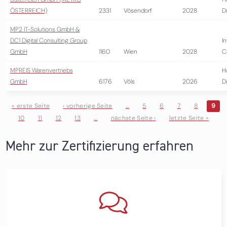
ÖSTERREICH)
2331
Vösendorf
2028
D
MP2 IT-Solutions GmbH &
DC1 Digital Consulting Group
I
GmbH
1160
Wien
2028
C
MPREIS Warenvertriebs
H
GmbH
6176
Völs
2026
D
« erste Seite
‹ vorherige Seite
…
5
6
7
8
9
10
11
12
13
…
nächste Seite ›
letzte Seite »
Seiten
Mehr zur Zertifizierung erfahren