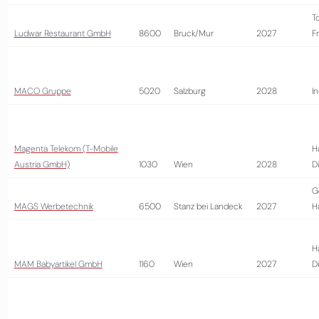
T
Ludwar Restaurant GmbH
8600
Bruck/Mur
2027
Fr
MACO Gruppe
5020
Salzburg
2028
In
Magenta Telekom (T-Mobile
H
Austria GmbH)
1030
Wien
2028
D
G
MAGS Werbetechnik
6500
Stanz bei Landeck
2027
H
H
MAM Babyartikel GmbH
1160
Wien
2027
D