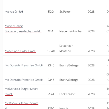
H
Markas GmbH
3100
St. Pölten
2028
D
Market Calling
I
Marketinggesellschaft m.b.H.
4174
Niederwaldkirchen
2028
C
Kötschach-
H
Maschinen Gailer GmbH
9640
Mauthen
2028
D
G
Mc Donald´s Franchise GmbH
2345
Brunn/Gebirge
2028
H
G
Mc Donald´s Franchise GmbH
2345
Brunn/Gebirge
2028
H
McDonald's Burger Safare
T
GmbH
2544
Leobersdorf
2028
Fr
McDonald's Team Thomas
T
Klug
8292
Neudau
2028
Fr