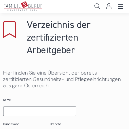
Direkt zum Inhalt
Unternehmen
Verzeichnis der
Gemeinden
zertifizierten
Hochschulen
Arbeitgeber
Persönliche Vereinbarkeit
Hier finden Sie eine Übersicht der bereits
Das sind wir
zertifizierten Gesundheits- und Pflegeeinrichtungen
aus ganz Österreich.
News & Events
Name
Bundesland
Branche