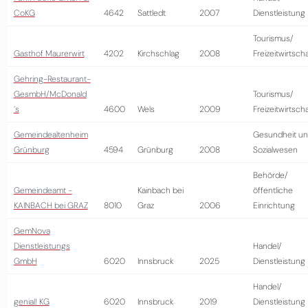
CoKG
4642
Sattledt
2007
Dienstleistung
Tourismus/
Gasthof Maurerwirt
4202
Kirchschlag
2008
Freizeitwirtscha
Gehring-Restaurant-
GesmbH/McDonald
Tourismus/
´s
4600
Wels
2009
Freizeitwirtscha
Gemeindealtenheim
Gesundheit u
Grünburg
4594
Grünburg
2008
Sozialwesen
Behörde/
Gemeindeamt -
Kainbach bei
öffentliche
KAINBACH bei GRAZ
8010
Graz
2006
Einrichtung
GemNova
Dienstleistungs
Handel/
GmbH
6020
Innsbruck
2025
Dienstleistung
Handel/
genial! KG
6020
Innsbruck
2019
Dienstleistung