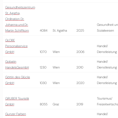
Gesundheitszentrum
St. Agatha,
Ordination Dr.
Johanna und Dr.
Gesundheit u
Martin Schiffkorn
4084
St. Agatha
2025
Sozialwesen
GLOBE
Personalservice
Handel/
GmbH
1070
Wien
2006
Dienstleistung
Gobatin
Handel/
HandelsGesmbH
1230
Wien
2010
Dienstleistung
Göttin des Glücks
Handel/
GmbH
1030
Wien
2020
Dienstleistung
GRUBER Touristik
Tourismus/
GmbH
8055
Graz
2019
Freizeitwirtscha
Gunzer Farben
Handel/