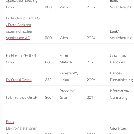
Sparkassen Leasing
Bank/
GmbH
1100
Wien
2022
Versicherung
Erste Group Bank AG
/ Erste Bank der
österreichischen
Bank/
Sparkassen AG
1100
Wien
2024
Versicherung
Fa. Elektro ZIEGLER
Fernitz-
Gewerbe/
GmbH
8072
Mellach
2021
Handwerk
Kematen/Y.,
Handel/
Fa. Stöckl GmbH
3331
Heide
2004
Dienstleistung
Raaba bei
Information/
fit4.it Service GmbH
8074
Graz
2011
Consulting
Fleck
Elektroinstallationen
Gewerbe/