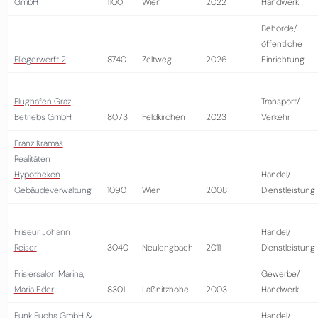
GmbH
1100
Wien
2022
Handwerk
Behörde/
öffentliche
Fliegerwerft 2
8740
Zeltweg
2026
Einrichtung
Flughafen Graz
Transport/
Betriebs GmbH
8073
Feldkirchen
2023
Verkehr
Franz Kramas
Realitäten
Hypotheken
Handel/
Gebäudeverwaltung
1090
Wien
2008
Dienstleistung
Friseur Johann
Handel/
Reiser
3040
Neulengbach
2011
Dienstleistung
Frisiersalon Marina,
Gewerbe/
Maria Eder
8301
Laßnitzhöhe
2003
Handwerk
Funk Fuchs GmbH &
Handel/