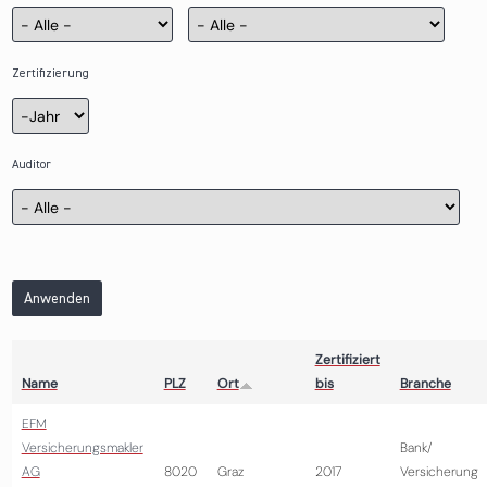
Zertifizierung
Zertifizierung
Jahr
Auditor
Anwenden
Zertifiziert
Name
PLZ
Ort
bis
Branche
EFM
Versicherungsmakler
Bank/
AG
8020
Graz
2017
Versicherung