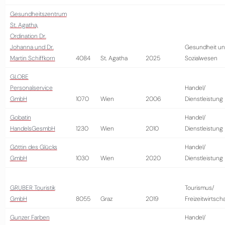
Gesundheitszentrum
St. Agatha,
Ordination Dr.
Johanna und Dr.
Gesundheit u
Martin Schiffkorn
4084
St. Agatha
2025
Sozialwesen
GLOBE
Personalservice
Handel/
GmbH
1070
Wien
2006
Dienstleistung
Gobatin
Handel/
HandelsGesmbH
1230
Wien
2010
Dienstleistung
Göttin des Glücks
Handel/
GmbH
1030
Wien
2020
Dienstleistung
GRUBER Touristik
Tourismus/
GmbH
8055
Graz
2019
Freizeitwirtscha
Gunzer Farben
Handel/