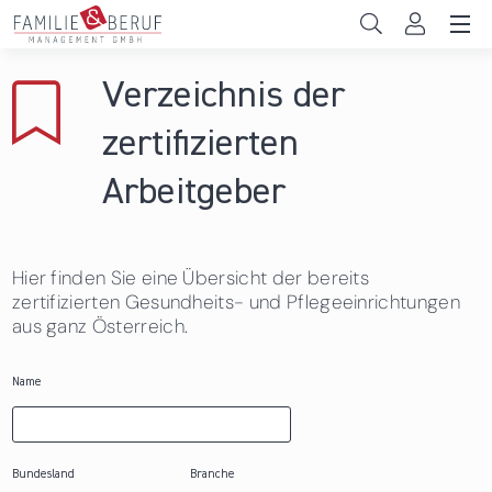
Direkt zum Inhalt
Unternehmen
Verzeichnis der
Gemeinden
zertifizierten
Hochschulen
Arbeitgeber
Persönliche Vereinbarkeit
Hier finden Sie eine Übersicht der bereits
Das sind wir
zertifizierten Gesundheits- und Pflegeeinrichtungen
aus ganz Österreich.
News & Events
Name
Bundesland
Branche