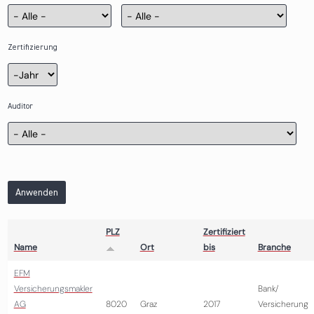
Zertifizierung
Zertifizierung
Jahr
Auditor
Anwenden
PLZ
Zertifiziert
Name
Ort
bis
Branche
EFM
Versicherungsmakler
Bank/
AG
8020
Graz
2017
Versicherung