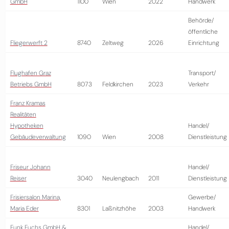
GmbH
1100
Wien
2022
Handwerk
Behörde/
öffentliche
Fliegerwerft 2
8740
Zeltweg
2026
Einrichtung
Flughafen Graz
Transport/
Betriebs GmbH
8073
Feldkirchen
2023
Verkehr
Franz Kramas
Realitäten
Hypotheken
Handel/
Gebäudeverwaltung
1090
Wien
2008
Dienstleistung
Friseur Johann
Handel/
Reiser
3040
Neulengbach
2011
Dienstleistung
Frisiersalon Marina,
Gewerbe/
Maria Eder
8301
Laßnitzhöhe
2003
Handwerk
Funk Fuchs GmbH &
Handel/