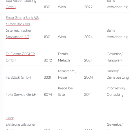
Sparkassen Leasing
Bank/
GmbH
1100
Wien
2022
Versicherung
Erste Group Bank AG
/ Erste Bank der
österreichischen
Bank/
Sparkassen AG
1100
Wien
2024
Versicherung
Fa. Elektro ZIEGLER
Fernitz-
Gewerbe/
GmbH
8072
Mellach
2021
Handwerk
Kematen/Y.,
Handel/
Fa. Stöckl GmbH
3331
Heide
2004
Dienstleistung
Raaba bei
Information/
fit4.it Service GmbH
8074
Graz
2011
Consulting
Fleck
Elektroinstallationen
Gewerbe/