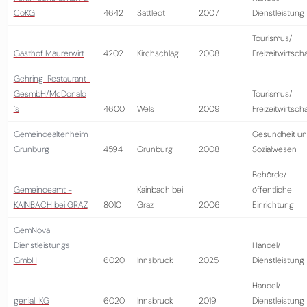
CoKG
4642
Sattledt
2007
Dienstleistung
Tourismus/
Gasthof Maurerwirt
4202
Kirchschlag
2008
Freizeitwirtscha
Gehring-Restaurant-
GesmbH/McDonald
Tourismus/
´s
4600
Wels
2009
Freizeitwirtscha
Gemeindealtenheim
Gesundheit u
Grünburg
4594
Grünburg
2008
Sozialwesen
Behörde/
Gemeindeamt -
Kainbach bei
öffentliche
KAINBACH bei GRAZ
8010
Graz
2006
Einrichtung
GemNova
Dienstleistungs
Handel/
GmbH
6020
Innsbruck
2025
Dienstleistung
Handel/
genial! KG
6020
Innsbruck
2019
Dienstleistung