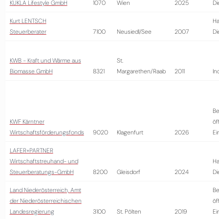
KUKLA Lifestyle GmbH
1070
Wien
2025
Di
Kurt LENTSCH
Ha
Steuerberater
7100
Neusiedl/See
2007
Di
KWB - Kraft und Wärme aus
St.
Biomasse GmbH
8321
Margarethen/Raab
2011
In
Be
KWF Kärntner
öf
Wirtschaftsförderungsfonds
9020
Klagenfurt
2026
Ei
LAFER+PARTNER
Wirtschaftstreuhand- und
Ha
Steuerberatungs-GmbH
8200
Gleisdorf
2024
Di
Land Niederösterreich, Amt
Be
der Niederösterreichischen
öf
Landesregierung
3100
St. Pölten
2019
Ei