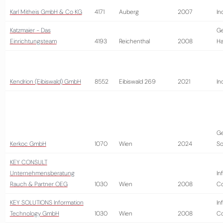
Karl Mitheis GmbH & Co KG
4171
Auberg
2007
In
Katzmaier - Das
G
Einrichtungsteam
4193
Reichenthal
2008
Ha
Kendrion (Eibiswald) GmbH
8552
Eibiswald 269
2021
In
Ge
Kerkoc GmbH
1070
Wien
2024
So
KEY CONSULT
Unternehmensberatung
In
Rauch & Partner OEG
1030
Wien
2008
Co
KEY SOLUTIONS Information
In
Technology GmbH
1030
Wien
2008
Co