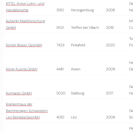
KITTEL Anton Lohn- und
G
Handelsmühle
3130
Herzogenburg
2008
Ha
klufamily Marktforschung
In
GmbH
9521
Treffen bei Villach
2019
Co
To
Komet Reisen GesmbH
7423
Pinkafeld
2020
Fr
Ha
König Austria GmbH
4481
Asten
2009
Di
G
Kormaran GmbH
5020
Salzburg
2017
Ha
Krankenhaus der
Barmherzigen Schwestern
Ge
Linz BetriebsGesmbH
4010
Linz
2009
So
Ha