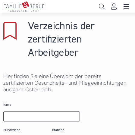
Direkt zum Inhalt
Unternehmen
Verzeichnis der
Gemeinden
zertifizierten
Hochschulen
Arbeitgeber
Persönliche Vereinbarkeit
Hier finden Sie eine Übersicht der bereits
Das sind wir
zertifizierten Gesundheits- und Pflegeeinrichtungen
aus ganz Österreich.
News & Events
Name
Bundesland
Branche