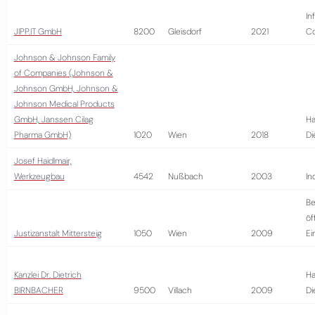
In
JIPP.IT GmbH
8200
Gleisdorf
2021
Co
Johnson & Johnson Family
of Companies (Johnson &
Johnson GmbH, Johnson &
Johnson Medical Products
GmbH, Janssen Cilag
Ha
Pharma GmbH)
1020
Wien
2018
Di
Josef Haidlmair,
Werkzeugbau
4542
Nußbach
2003
In
Be
öf
Justizanstalt Mittersteig
1050
Wien
2009
Ei
Kanzlei Dr. Dietrich
Ha
BIRNBACHER
9500
Villach
2009
Di