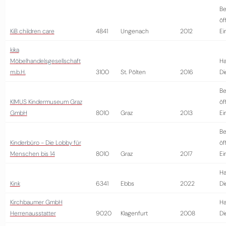
Be
öf
KiB children care
4841
Ungenach
2012
Ei
kika
Möbelhandelsgesellschaft
Ha
m.b.H.
3100
St. Pölten
2016
Di
Be
KIMUS Kindermuseum Graz
öf
GmbH
8010
Graz
2013
Ei
Be
Kinderbüro - Die Lobby für
öf
Menschen bis 14
8010
Graz
2017
Ei
Ha
Kink
6341
Ebbs
2022
Di
Kirchbaumer GmbH
Ha
Herrenausstatter
9020
Klagenfurt
2008
Di