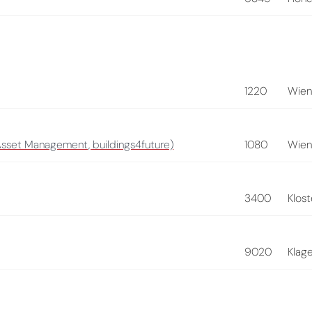
1220
Wie
 Asset Management, buildings4future)
1080
Wie
3400
Klos
9020
Klage