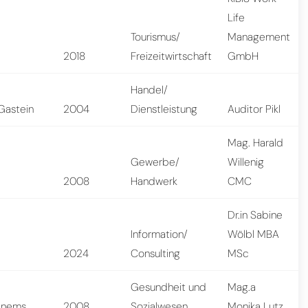
Life
Tourismus/
Management
n
2018
Freizeitwirtschaft
GmbH
Handel/
Gastein
2004
Dienstleistung
Auditor Pikl
Mag. Harald
Gewerbe/
Willenig
2008
Handwerk
CMC
Dr.in Sabine
Information/
Wölbl MBA
2024
Consulting
MSc
Gesundheit und
Mag.a
enems
2008
Sozialwesen
Monika Lutz