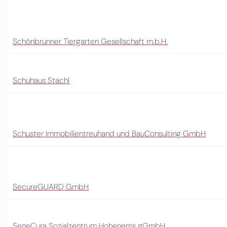
Schönbrunner Tiergarten Gesellschaft m.b.H.
Schuhaus Stachl
Schuster Immobilientreuhand und BauConsulting GmbH
SecureGUARD GmbH
SeneCura Sozialzentrum Hohenems gGmbH