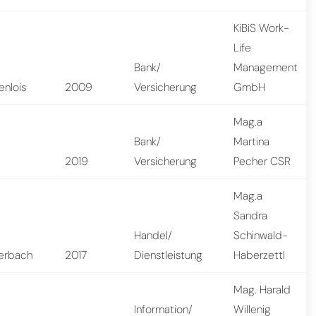
KiBiS Work-
Life
Bank/
Management
enlois
2009
Versicherung
GmbH
Mag.a
Bank/
Martina
n
2019
Versicherung
Pecher CSR
Mag.a
Sandra
Handel/
Schinwald-
ierbach
2017
Dienstleistung
Haberzettl
Mag. Harald
Information/
Willenig