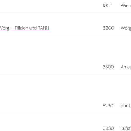
1051
Wie
örgl - Filialen und TANN
6300
Wörg
3300
Amst
8230
Hart
6330
Kufst