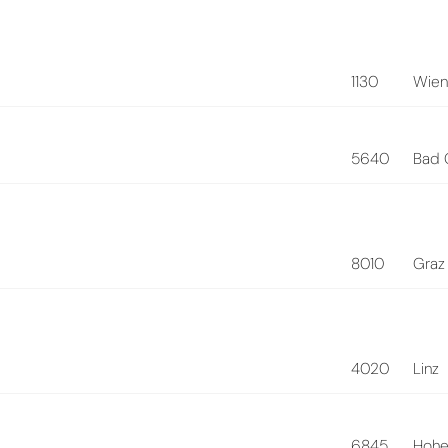
1130
Wie
5640
Bad 
8010
Graz
4020
Linz
6845
Hoh