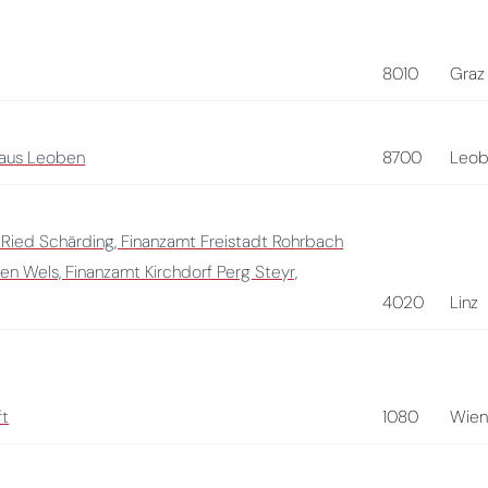
8010
Graz
haus Leoben
8700
Leo
 Ried Schärding, Finanzamt Freistadt Rohrbach
n Wels, Finanzamt Kirchdorf Perg Steyr,
4020
Linz
ft
1080
Wie