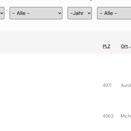
Zertifizierung
Jahr
PLZ
Ort
4971
Auro
4563
Mich