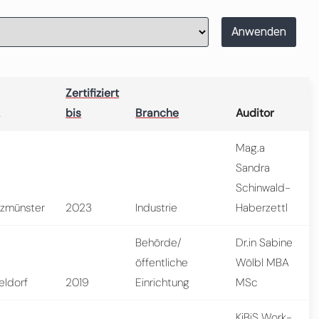
Anwenden
Zertifiziert
bis
Branche
Auditor
Mag.a
Sandra
Schinwald-
lzmünster
2023
Industrie
Haberzettl
Behörde/
Dr.in Sabine
öffentliche
Wölbl MBA
eldorf
2019
Einrichtung
MSc
KiBiS Work-