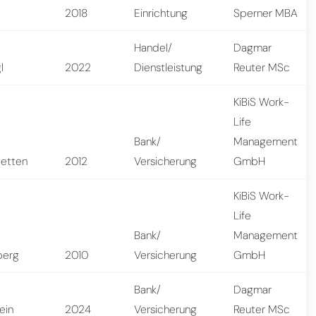
n
2018
Einrichtung
Sperner MBA
Handel/
Dagmar
l
2022
Dienstleistung
Reuter MSc
KiBiS Work-
Life
Bank/
Management
etten
2012
Versicherung
GmbH
KiBiS Work-
Life
Bank/
Management
berg
2010
Versicherung
GmbH
Bank/
Dagmar
ein
2024
Versicherung
Reuter MSc