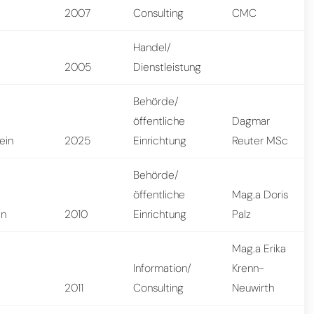
n
2007
Consulting
CMC
Handel/
2005
Dienstleistung
Behörde/
öffentliche
Dagmar
ein
2025
Einrichtung
Reuter MSc
Behörde/
öffentliche
Mag.a Doris
en
2010
Einrichtung
Palz
Mag.a Erika
Information/
Krenn-
n
2011
Consulting
Neuwirth