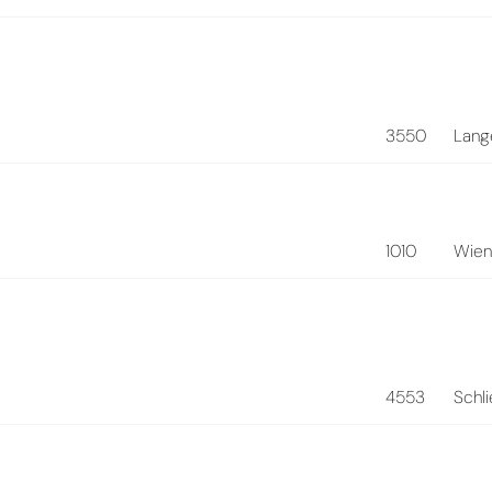
3550
Lang
1010
Wie
4553
Schl