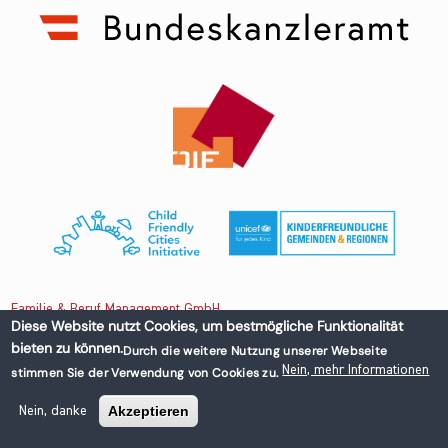
Familie & Beruf Management GmbH
Diese Website nutzt Cookies, um bestmögliche Funktionalität
bieten zu können.
Durch die weitere Nutzung unserer Webseite
Untere Donaustraße 13-15/3 1020 Wien, Austria
Nein, mehr Informationen
stimmen Sie der Verwendung von Cookies zu.
+43 1 218 50 70
office@familieundberuf.at
Akzeptieren
Nein, danke
Impressum
Datenschutz
© 2026 Familie und Beruf All rights reserved.