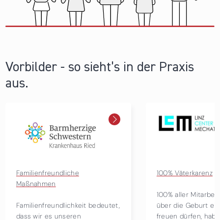
Vorbilder - so sieht’s in der Praxis
aus.
00% Väterkarenz
Neukirchen am Großvened
Welt Down-Syndrom Tag
00% aller Mitarbeiter, die sich
ber die Geburt eines Kindes
Am Welt Down-Syndrom 
reuen dürfen, haben in den
werden in Neukirchen spe