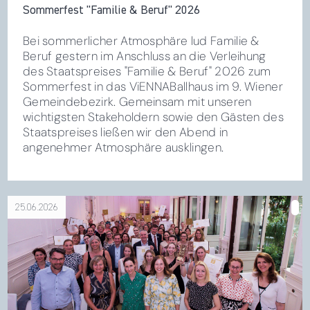
Sommerfest "Familie & Beruf" 2026
Bei sommerlicher Atmosphäre lud Familie &
Beruf gestern im Anschluss an die Verleihung
des Staatspreises "Familie & Beruf" 2026 zum
Sommerfest in das ViENNABallhaus im 9. Wiener
Gemeindebezirk. Gemeinsam mit unseren
wichtigsten Stakeholdern sowie den Gästen des
Staatspreises ließen wir den Abend in
angenehmer Atmosphäre ausklingen.
25.06.2026
über Staatspreis „Familie & Beruf“ 2026 feierlich
verliehen