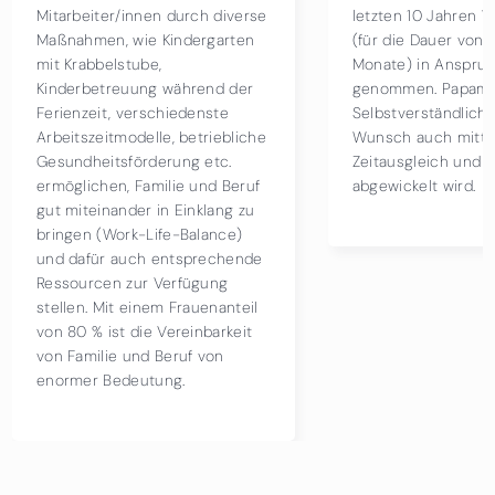
etzten 10 Jahren Väterkarenz
Maßnahmen gesetzt um a
für die Dauer von mind. 2
diesen Tag aufmerksam z
onate) in Anspruch
machen. Unter anderem 
enommen. Papamonat ist eine
in den Kindergärten und
elbstverständlichkeit, das auf
Schulen die Themen Vielf
unsch auch mittels
und Diversität behandelt.
eitausgleich und Urlaub
bgewickelt wird.