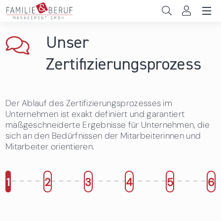
Direkt zum Inhalt
Unternehmen
Unser
Gemeinden
Zertifizierungsprozess
Hochschulen
Der Ablauf des Zertifizierungsprozesses im
Persönliche Vereinbarkeit
Unternehmen ist exakt definiert und garantiert
maßgeschneiderte Ergebnisse für Unternehmen, die
Das sind wir
sich an den Bedürfnissen der Mitarbeiterinnen und
Mitarbeiter orientieren.
News & Events
1
2
3
4
5
6