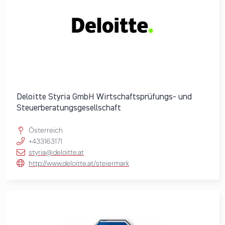
Deloitte Styria GmbH Wirtschaftsprüfungs- und
Steuerberatungsgesellschaft
Österreich
+433163171
styria@deloitte.at
http://www.deloitte.at/steiermark