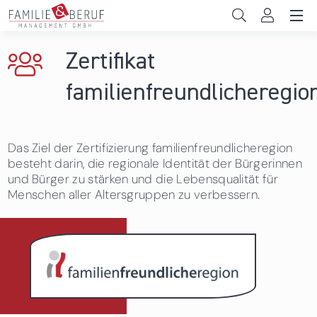
Direkt zum Inhalt
Unternehmen
Zertifikat
Gemeinden
familienfreundlicheregio
Hochschulen
Das Ziel der Zertifizierung familienfreundlicheregion
Persönliche Vereinbarkeit
besteht darin, die regionale Identität der Bürgerinnen
und Bürger zu stärken und die Lebensqualität für
Das sind wir
Menschen aller Altersgruppen zu verbessern.
News & Events