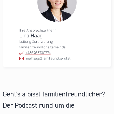
Ihre Ansprechpartnerin
Lina Haag
Leitung Zertifizierung
familienfreundlichegemeinde
+436763730774
lina.haag@familieundberuf.at
Geht's a bissl familienfreundlicher?
Der Podcast rund um die