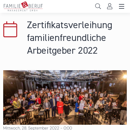
Direkt zum Inhalt
Unternehmen
Zertifikatsverleihung
Gemeinden
familienfreundliche
Hochschulen
Arbeitgeber 2022
Persönliche Vereinbarkeit
Das sind wir
News & Events
Mittwoch, 28. September 2022 - 0:00