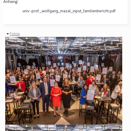
Anhang:
univ.-prof._wolfgang_mazal_input_familienbericht.pdf
Ausblenden
Fotos