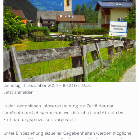
Dienstag, 3. Dezember 2024 -
16:00
bis
19:00
Jetzt anmelden
In der kostenlosen Infoveranstaltung zur Zertifizierung
familienfreundlichegemeinde
werden Inhalt und Ablauf des
Zertifizierungsprozesses vorgestellt.
Unter Einbeziehung aktueller Gegebenheiten werden mögliche