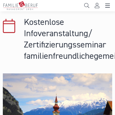
Direkt zum Inhalt
Unternehmen
Kostenlose
Gemeinden
Infoveranstaltung/
Hochschulen
Zertifizierungsseminar
Persönliche Vereinbarkeit
familienfreundlichegeme
Das sind wir
News & Events