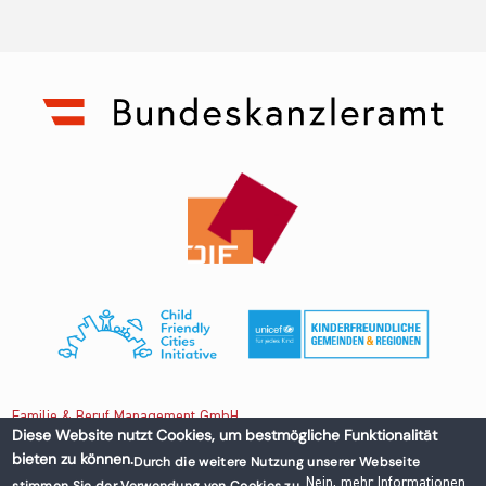
Familie & Beruf Management GmbH
Diese Website nutzt Cookies, um bestmögliche Funktionalität
bieten zu können.
Durch die weitere Nutzung unserer Webseite
Untere Donaustraße 13-15/3 1020 Wien, Austria
Nein, mehr Informationen