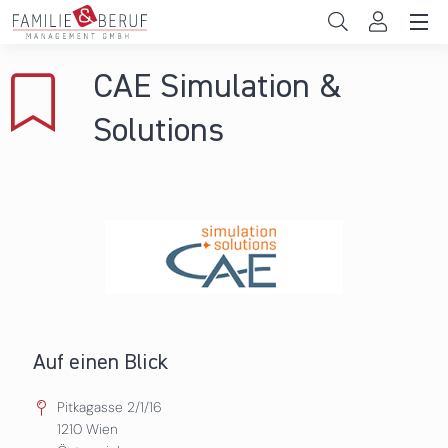
Direkt zum Inhalt
Unternehmen
CAE Simulation &
Gemeinden
Solutions
Hochschulen
Persönliche Vereinbarkeit
Das sind wir
News & Events
Auf einen Blick
Pitkagasse 2/1/16
1210
Wien