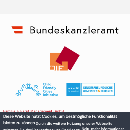
Familie & Beruf Management GmbH
Diese Website nutzt Cookies, um bestmögliche Funktionalität
bieten zu können.
Durch die weitere Nutzung unserer Webseite
Untere Donaustraße 13-15/3 1020 Wien, Austria
Nein, mehr Informationen