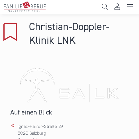
Direkt zum Inhalt
Unternehmen
Christian-Doppler-
Gemeinden
Klinik LNK
Hochschulen
Persönliche Vereinbarkeit
Das sind wir
News & Events
Auf einen Blick
Ignaz-Harrer-Straße 79
5020
Salzburg