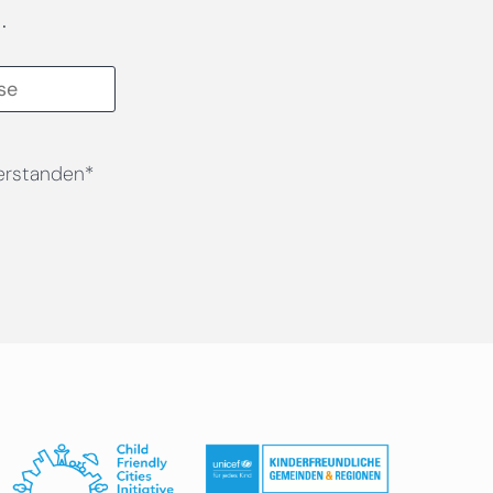
.
erstanden*