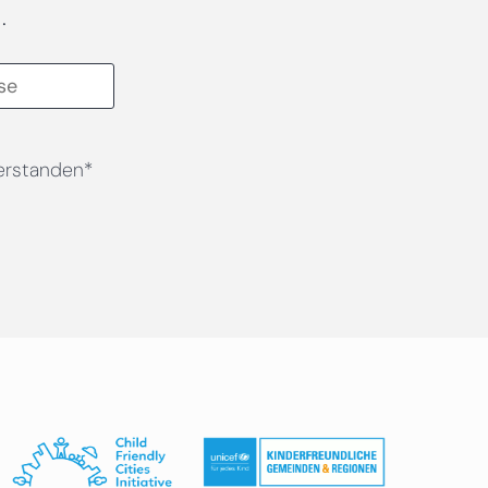
.
erstanden*