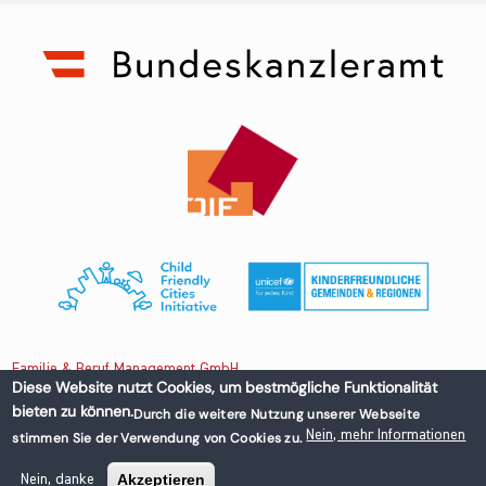
Familie & Beruf Management GmbH
Diese Website nutzt Cookies, um bestmögliche Funktionalität
bieten zu können.
Durch die weitere Nutzung unserer Webseite
Untere Donaustraße 13-15/3 1020 Wien, Austria
Nein, mehr Informationen
stimmen Sie der Verwendung von Cookies zu.
+43 1 218 50 70
office@familieundberuf.at
Akzeptieren
Nein, danke