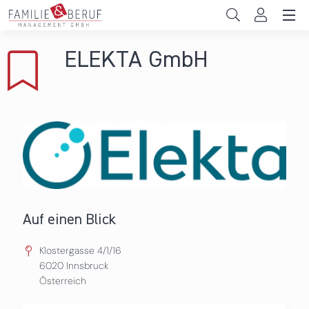
Direkt zum Inhalt
Unternehmen
ELEKTA GmbH
Gemeinden
Hochschulen
Persönliche Vereinbarkeit
Das sind wir
News & Events
Auf einen Blick
Klostergasse 4/1/16
6020
Innsbruck
Österreich