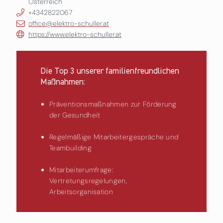
Österreich
+4342822067
office@elektro-schuller.at
https://www.elektro-schuller.at
Die Top 3 unserer familienfreundlichen
Maßnahmen:
Präventionsmaßnahmen zur Förderung
der Gesundheit
Regelmäßige Mitarbeitergespräche und
Teambuilding
Mitarbeiterumfrage:
Vertretungsregelungen,
Arbeitsorganisation