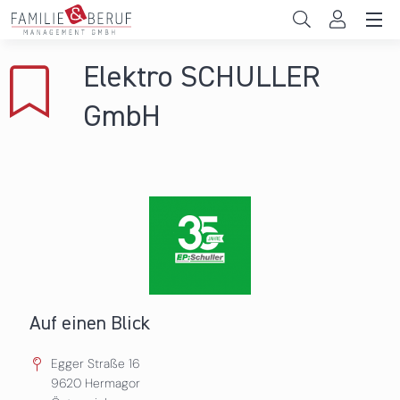
Direkt zum Inhalt
Unternehmen
Elektro SCHULLER
Gemeinden
GmbH
Hochschulen
Persönliche Vereinbarkeit
Das sind wir
News & Events
Auf einen Blick
Egger Straße 16
9620
Hermagor