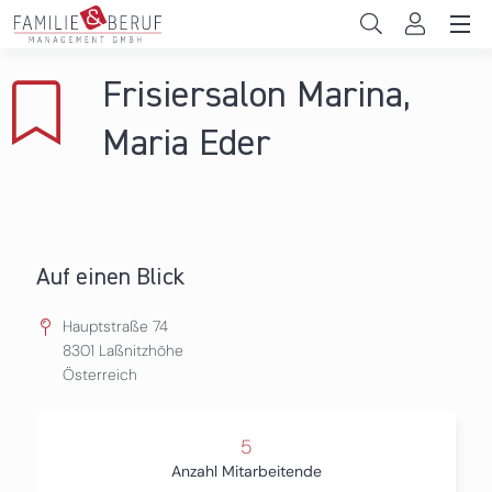
Direkt zum Inhalt
Unternehmen
Frisiersalon Marina,
Gemeinden
Maria Eder
Hochschulen
Persönliche Vereinbarkeit
Auf einen Blick
Das sind wir
Hauptstraße 74
News & Events
8301
Laßnitzhöhe
Österreich
5
Anzahl Mitarbeitende