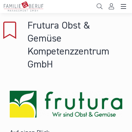
Direkt zum Inhalt
Unternehmen
Frutura Obst &
Gemeinden
Gemüse
Hochschulen
Kompetenzzentrum
Persönliche Vereinbarkeit
GmbH
Das sind wir
News & Events