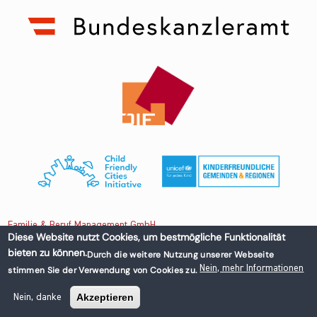
Familie & Beruf Management GmbH
Diese Website nutzt Cookies, um bestmögliche Funktionalität
bieten zu können.
Durch die weitere Nutzung unserer Webseite
Untere Donaustraße 13-15/3 1020 Wien, Austria
Nein, mehr Informationen
stimmen Sie der Verwendung von Cookies zu.
+43 1 218 50 70
office@familieundberuf.at
Akzeptieren
Nein, danke
Impressum
Datenschutz