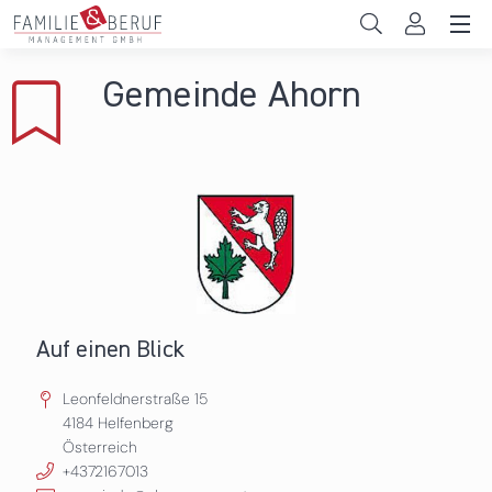
Direkt zum Inhalt
Unternehmen
Gemeinde Ahorn
Gemeinden
Hochschulen
Persönliche Vereinbarkeit
Das sind wir
News & Events
Auf einen Blick
Leonfeldnerstraße 15
4184
Helfenberg
Österreich
+4372167013