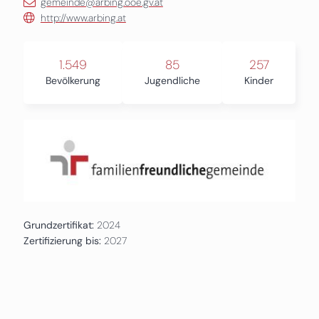
gemeinde@arbing.ooe.gv.at
http://www.arbing.at
1.549
85
257
Bevölkerung
Jugendliche
Kinder
Grundzertifikat:
2024
Zertifizierung bis:
2027