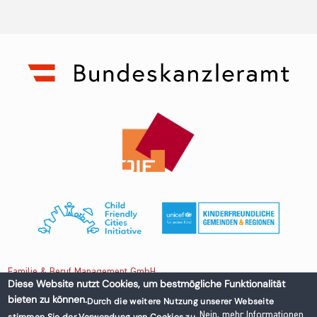
Familie & Beruf Management GmbH
Diese Website nutzt Cookies, um bestmögliche Funktionalität
bieten zu können.
Durch die weitere Nutzung unserer Webseite
Untere Donaustraße 13-15/3 1020 Wien, Austria
Nein, mehr Informationen