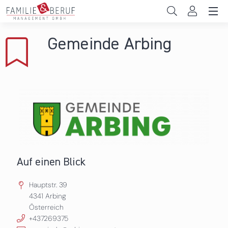
Direkt zum Inhalt
Unternehmen
Gemeinde Arbing
Gemeinden
Hochschulen
Persönliche Vereinbarkeit
Das sind wir
News & Events
Auf einen Blick
Hauptstr. 39
4341
Arbing
Österreich
+437269375