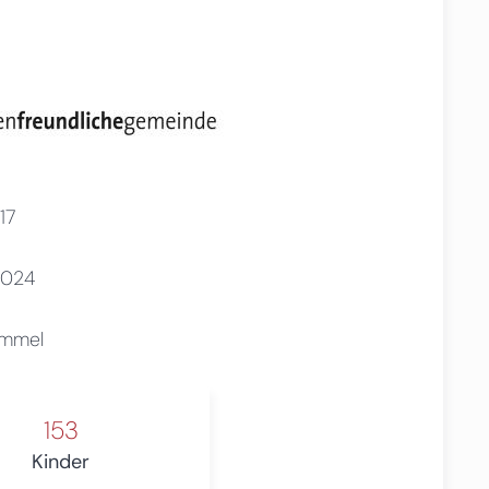
17
2024
ommel
153
Kinder