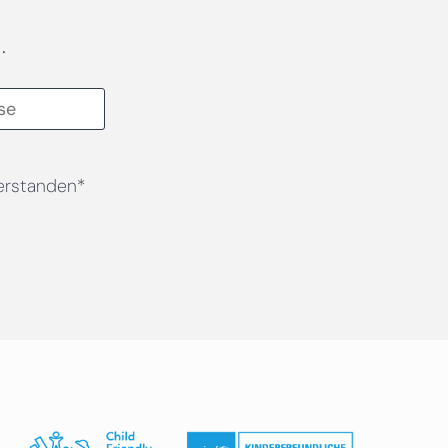
.
erstanden*