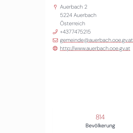
Auerbach 2
5224
Auerbach
Österreich
+4377475215
gemeinde@auerbach.ooe.gv.at
http://www.auerbach.ooe.gv.at
814
Bevölkerung