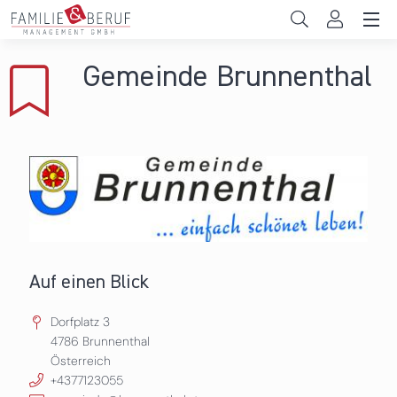
Direkt zum Inhalt
Unternehmen
Gemeinde Brunnenthal
Gemeinden
Hochschulen
Persönliche Vereinbarkeit
Das sind wir
News & Events
Auf einen Blick
Dorfplatz 3
4786
Brunnenthal
Österreich
+4377123055