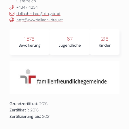
Österreich
+434714234
dellach-drau@ktn.gde.at
http://www.dellach-drau.at
1.576
67
216
Bevölkerung
Jugendliche
Kinder
Grundzertifikat:
2015
Zertifikat 1:
2018
Zertifizierung bis:
2021