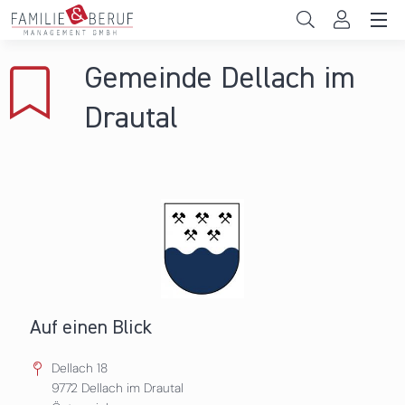
Direkt zum Inhalt
Unternehmen
Gemeinde Dellach im
Gemeinden
Drautal
Hochschulen
Persönliche Vereinbarkeit
Das sind wir
News & Events
Auf einen Blick
Dellach 18
9772
Dellach im Drautal