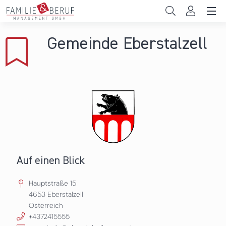
Direkt zum Inhalt
Unternehmen
Gemeinde Eberstalzell
Gemeinden
Hochschulen
Persönliche Vereinbarkeit
Das sind wir
News & Events
Auf einen Blick
Hauptstraße 15
4653
Eberstalzell
Österreich
+4372415555