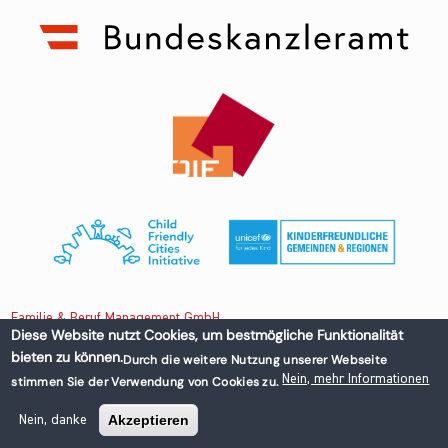
Familie & Beruf Management GmbH
Diese Website nutzt Cookies, um bestmögliche Funktionalität
bieten zu können.
Durch die weitere Nutzung unserer Webseite
Untere Donaustraße 13-15/3 1020 Wien, Austria
Nein, mehr Informationen
stimmen Sie der Verwendung von Cookies zu.
+43 1 218 50 70
office@familieundberuf.at
Akzeptieren
Nein, danke
Impressum
Datenschutz