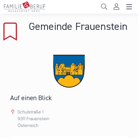
Direkt zum Inhalt
Unternehmen
Gemeinde Frauenstein
Gemeinden
Hochschulen
Persönliche Vereinbarkeit
Das sind wir
News & Events
Auf einen Blick
Schulstraße 1
9311
Frauenstein
Österreich