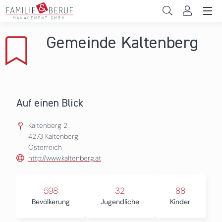
Direkt zum Inhalt
Unternehmen
Gemeinde Kaltenberg
Gemeinden
Hochschulen
Persönliche Vereinbarkeit
Auf einen Blick
Das sind wir
Kaltenberg 2
4273
Kaltenberg
Österreich
News & Events
http://www.kaltenberg.at
598
32
88
Bevölkerung
Jugendliche
Kinder