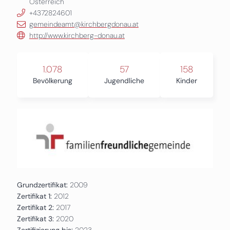
Österreich
+4372824601
gemeindeamt@kirchbergdonau.at
http://www.kirchberg-donau.at
1.078
57
158
Bevölkerung
Jugendliche
Kinder
Grundzertifikat:
2009
Zertifikat 1:
2012
Zertifikat 2:
2017
Zertifikat 3:
2020
Zertifizierung bis:
2023