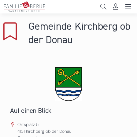
Direkt zum Inhalt
Unternehmen
Gemeinde Kirchberg ob
Gemeinden
der Donau
Hochschulen
Persönliche Vereinbarkeit
Das sind wir
News & Events
Auf einen Blick
Ortsplatz 5
4131
Kirchberg ob der Donau