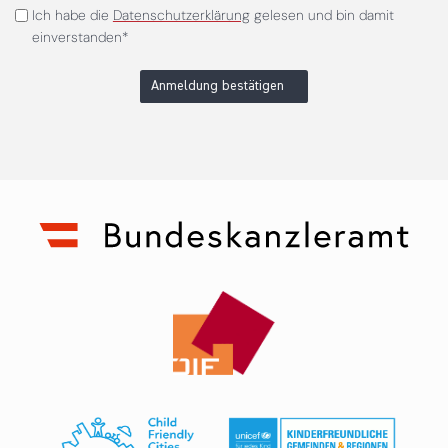
Ich habe die
Datenschutzerklärung
gelesen und bin damit
einverstanden*
Anmeldung bestätigen