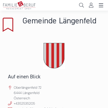
Direkt zum Inhalt
Unternehmen
Gemeinde Längenfeld
Gemeinden
Hochschulen
Persönliche Vereinbarkeit
Das sind wir
News & Events
Auf einen Blick
Oberlängenfeld 72
6444
Längenfeld
Österreich
+4352535205