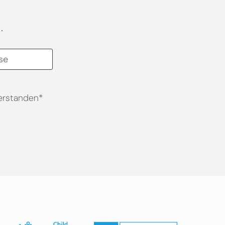
.
erstanden*