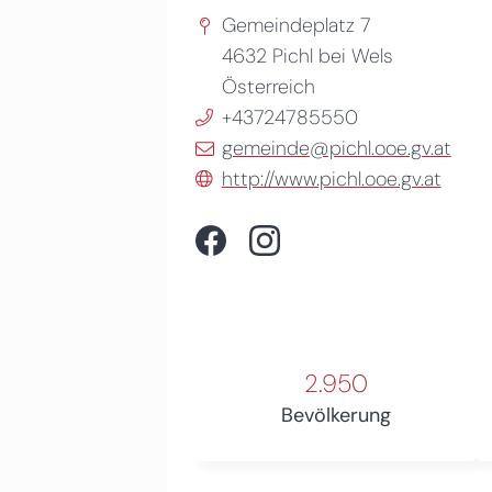
Gemeindeplatz 7
4632
Pichl bei Wels
Österreich
+43724785550
gemeinde@pichl.ooe.gv.at
http://www.pichl.ooe.gv.at
2.950
Bevölkerung