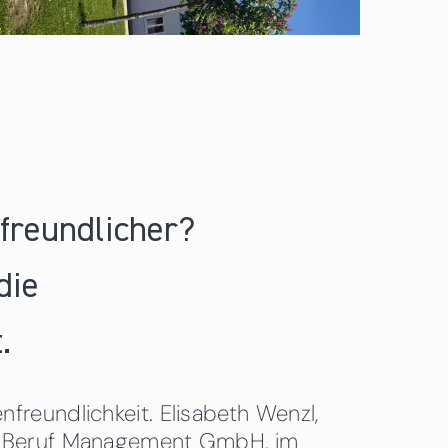
nfreundlicher?
die
.
freundlichkeit. Elisabeth Wenzl,
 & Beruf Management GmbH, im