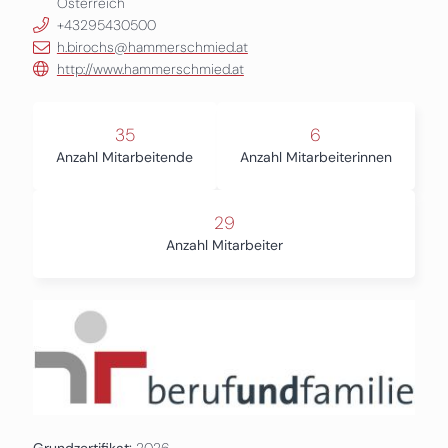
Österreich
+43295430500
h.birochs@hammerschmied.at
http://www.hammerschmied.at
35
6
Anzahl Mitarbeitende
Anzahl Mitarbeiterinnen
29
Anzahl Mitarbeiter
Grundzertifikat:
2026