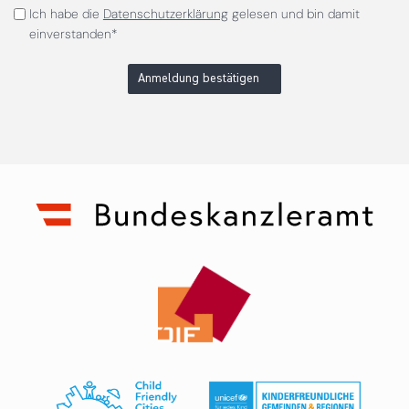
Ich habe die
Datenschutzerklärung
gelesen und bin damit
einverstanden*
Anmeldung bestätigen