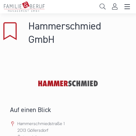
Direkt zum Inhalt
Unternehmen
Hammerschmied
Gemeinden
GmbH
Hochschulen
Persönliche Vereinbarkeit
Das sind wir
News & Events
Auf einen Blick
Hammerschmiedstraße 1
2013
Göllersdorf