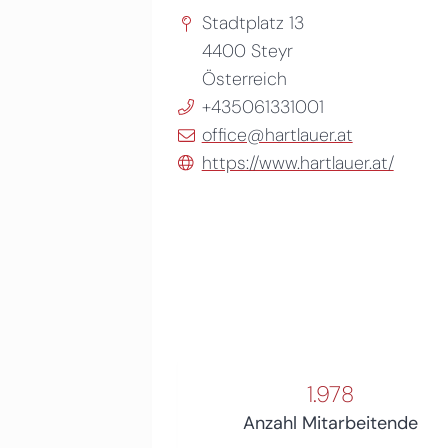
Stadtplatz 13
4400
Steyr
Österreich
+435061331001
office@hartlauer.at
https://www.hartlauer.at/
1.978
Anzahl Mitarbeitende