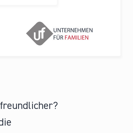
nfreundlicher?
die