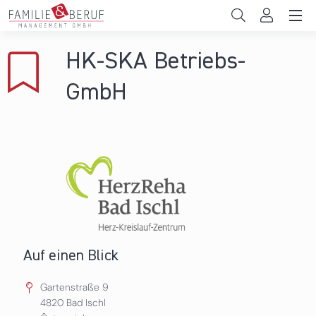
Direkt zum Inhalt
Unternehmen
HK-SKA Betriebs-
Gemeinden
GmbH
Hochschulen
Persönliche Vereinbarkeit
Das sind wir
News & Events
Auf einen Blick
Gartenstraße 9
4820
Bad Ischl