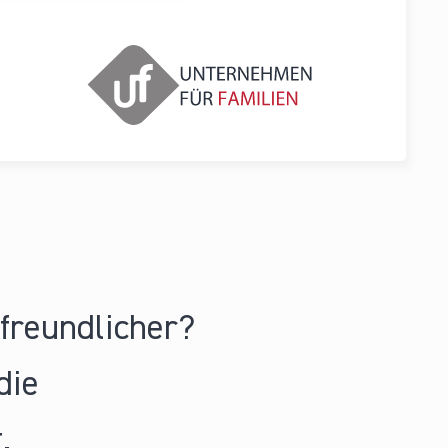
nfreundlicher?
die
.