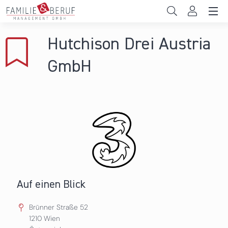
Direkt zum Inhalt
Unternehmen
Hutchison Drei Austria
Gemeinden
GmbH
Hochschulen
Persönliche Vereinbarkeit
Das sind wir
News & Events
Auf einen Blick
Brünner Straße 52
1210
Wien