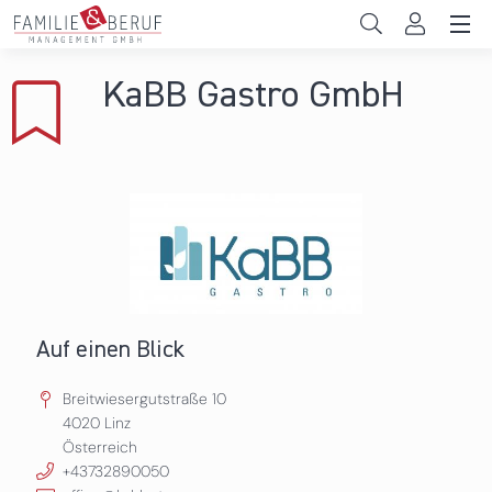
Direkt zum Inhalt
Unternehmen
KaBB Gastro GmbH
Gemeinden
Hochschulen
Persönliche Vereinbarkeit
Das sind wir
News & Events
Auf einen Blick
Breitwiesergutstraße 10
4020
Linz
Österreich
+43732890050