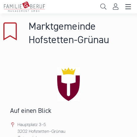
Direkt zum Inhalt
Unternehmen
Marktgemeinde
Gemeinden
Hofstetten-Grünau
Hochschulen
Persönliche Vereinbarkeit
Das sind wir
News & Events
Auf einen Blick
Hauptplatz 3-5
3202
Hofstetten-Grünau