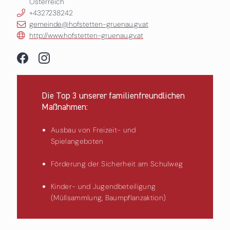
Österreich
+4327238242
gemeinde@hofstetten-gruenau.gv.at
http://www.hofstetten-gruenau.gv.at
Die Top 3 unserer familienfreundlichen
Maßnahmen:
Ausbau von Freizeit- und
Spielangeboten
Förderung der Sicherheit am Schulweg
Kinder- und Jugendbeteiligung
(Müllsammlung, Baumpflanzaktion)