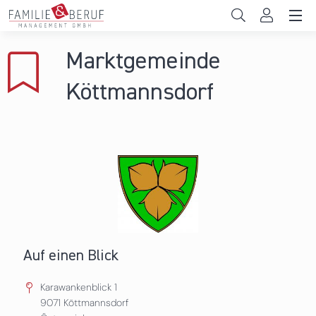
Direkt zum Inhalt
Unternehmen
Marktgemeinde
Gemeinden
Köttmannsdorf
Hochschulen
Persönliche Vereinbarkeit
Das sind wir
News & Events
Auf einen Blick
Karawankenblick 1
9071
Köttmannsdorf