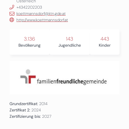
Österreich
+4342202203
koettmannsdorf@ktn.gde.at
http://www.koettmannsdorf.at
3.136
143
443
Bevölkerung
Jugendliche
Kinder
Grundzertifikat:
2014
Zertifikat 2:
2024
Zertifizierung bis:
2027