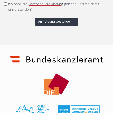
Ich habe die
Datenschutzerklärung
gelesen und bin damit
einverstanden*
Anmeldung bestätigen