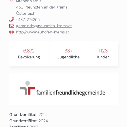
Kirchenplatz 3
4501
Neuhofen an der Krems
Österreich
+4372274255
gemeinde@neuhofen-krems.at
http://www.neuhofen-krems.at
6.872
337
1.123
Bevölkerung
Jugendliche
Kinder
Grundzertifikat:
2014
Grundzertifikat:
2024
Zertifikat 1:
2017