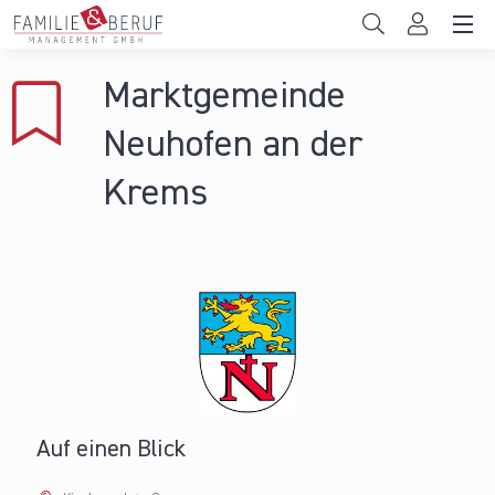
Direkt zum Inhalt
Unternehmen
Marktgemeinde
Gemeinden
Neuhofen an der
Hochschulen
Krems
Persönliche Vereinbarkeit
Das sind wir
News & Events
Auf einen Blick