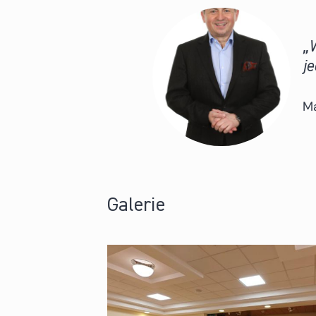
W
j
M
Galerie