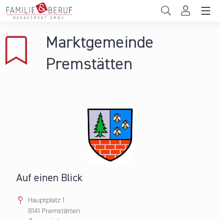
Direkt zum Inhalt
Unternehmen
Marktgemeinde
Gemeinden
Premstätten
Hochschulen
Persönliche Vereinbarkeit
Das sind wir
News & Events
Auf einen Blick
Hauptplatz 1
8141
Premstätten