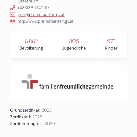
Österreich
+433136524050
gde@premstaetten.gv.at
http://www.premstaetten.gv.at
6.862
305
973
Bevölkerung
Jugendliche
Kinder
Grundzertifikat:
2023
Zertifikat 1:
2026
Zertifizierung bis:
2029