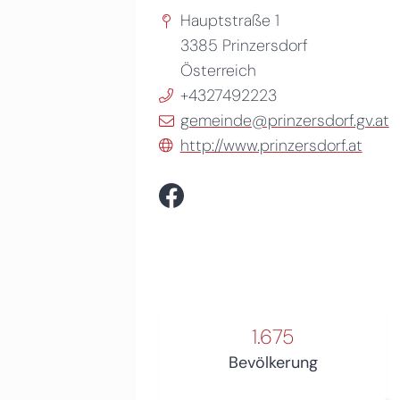
Hauptstraße 1
3385
Prinzersdorf
Österreich
+4327492223
gemeinde@prinzersdorf.gv.at
http://www.prinzersdorf.at
1.675
Bevölkerung