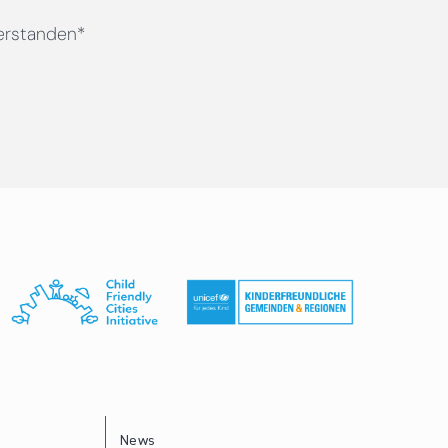
erstanden*
News