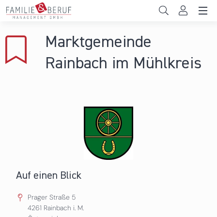
Direkt zum Inhalt
Unternehmen
Marktgemeinde
Gemeinden
Rainbach im Mühlkreis
Hochschulen
Persönliche Vereinbarkeit
Das sind wir
News & Events
Auf einen Blick
Prager Straße 5
4261
Rainbach i. M.