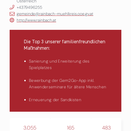
Österreich
+4379496255
gemeinde@rainbach-muehlkreis.ooe.gv.at
http://www.rainbach.at
Die Top 3 unserer familienfreundlichen
Maßnahmen:
Sanierung und Erweiterung des
Spielplatzes
Bewerbung der Gem2Go-App inkl.
Anwenderseminare für ältere Menschen
Erneuerung der Sandkisten
3.055
165
483