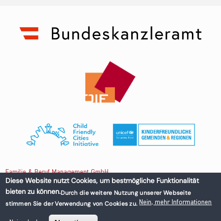
Familie & Beruf Management GmbH
Diese Website nutzt Cookies, um bestmögliche Funktionalität
bieten zu können.
Durch die weitere Nutzung unserer Webseite
Untere Donaustraße 13-15/3 1020 Wien, Austria
Nein, mehr Informationen
stimmen Sie der Verwendung von Cookies zu.
+43 1 218 50 70
office@familieundberuf.at