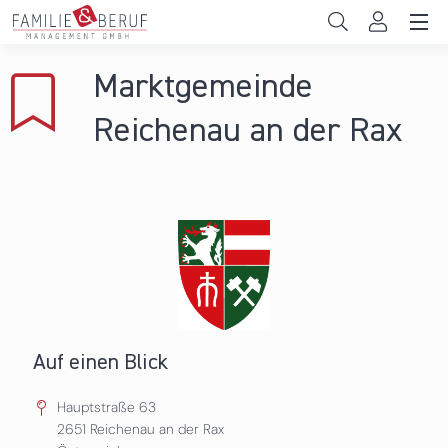
Direkt zum Inhalt
Unternehmen
Marktgemeinde
Gemeinden
Reichenau an der Rax
Hochschulen
Persönliche Vereinbarkeit
Das sind wir
News & Events
Auf einen Blick
Hauptstraße 63
2651
Reichenau an der Rax