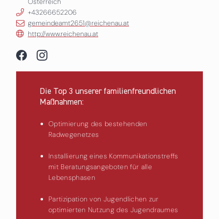
Österreich
+43266652206
gemeindeamt2651@reichenau.at
http://www.reichenau.at
Die Top 3 unserer familienfreundlichen
Maßnahmen:
Optimierung des bestehenden
Radwegenetzes
Installierung eines Kommunikationstreffs
mit Beratungsangeboten für alle
Lebensphasen
Partizipation von Jugendlichen zur
optimierten Nutzung des Jugendraumes