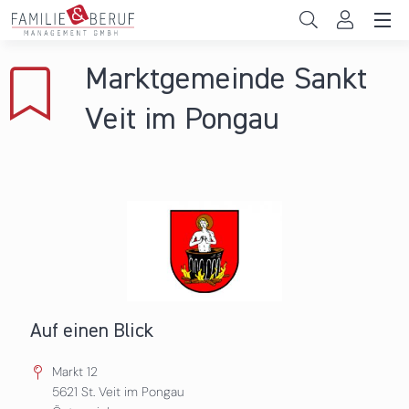
Direkt zum Inhalt
Unternehmen
Marktgemeinde Sankt
Gemeinden
Veit im Pongau
Hochschulen
Persönliche Vereinbarkeit
Das sind wir
News & Events
Auf einen Blick
Markt 12
5621
St. Veit im Pongau