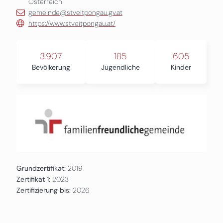
Österreich
gemeinde@stveitpongau.gv.at
https://www.stveitpongau.at/
3.907
185
605
Bevölkerung
Jugendliche
Kinder
Grundzertifikat:
2019
Zertifikat 1:
2023
Zertifizierung bis:
2026