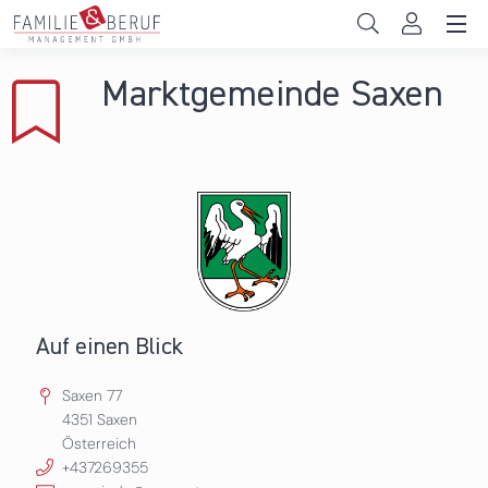
Direkt zum Inhalt
Unternehmen
Marktgemeinde Saxen
Gemeinden
Hochschulen
Persönliche Vereinbarkeit
Das sind wir
News & Events
Auf einen Blick
Saxen 77
4351
Saxen
Österreich
+437269355