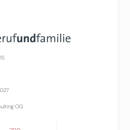
15
2027
sulting OG