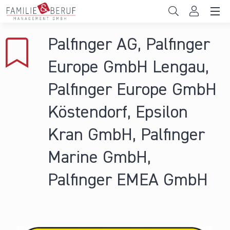
Direkt zum Inhalt
Unternehmen
Palfinger AG, Palfinger
Gemeinden
Europe GmbH Lengau,
Hochschulen
Palfinger Europe GmbH
Persönliche Vereinbarkeit
Köstendorf, Epsilon
Das sind wir
Kran GmbH, Palfinger
News & Events
Marine GmbH,
Palfinger EMEA GmbH