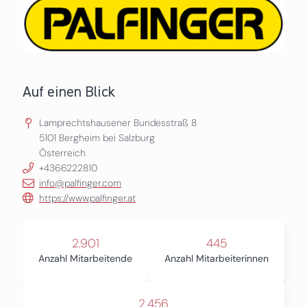
Auf einen Blick
Lamprechtshausener Bundesstraß 8
5101
Bergheim bei Salzburg
Österreich
+4366222810
info@palfinger.com
https://www.palfinger.at
2.901
445
Anzahl Mitarbeitende
Anzahl Mitarbeiterinnen
2.456